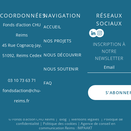
COORDONNÉES
NAVIGATION
RÉSEAUX
SOCIAUX
Fonds d’action CHU
ACCUEIL
Reims
NOS PROJETS
INSCRIPTION À
45 Rue Cognacq-Jay,
NOTRE
NOUS DÉCOUVRIR
51092, Reims Cedex
NEWSLETTER
NOUS SOUTENIR
03 10 73 63 71
FAQ
fondsdaction@chu-
reims.fr
© Fonds d’action CHU Reims
|
Blog
|
Mentions légales
|
Politique de
confidentialité
|
Politique des cookies
|
Agence de conseil en
communication Reims
: IMPAAKT