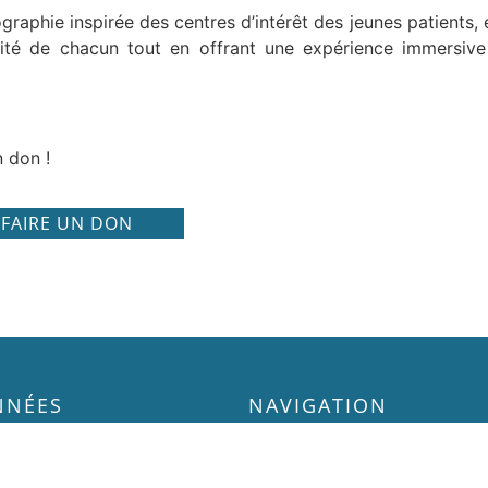
raphie inspirée des centres d’intérêt des jeunes patients, e
rsité de chacun tout en offrant une expérience immersive
n don !
FAIRE UN DON
NNÉES
NAVIGATION
ACCUEIL
n CHU Reims
q-Jay,