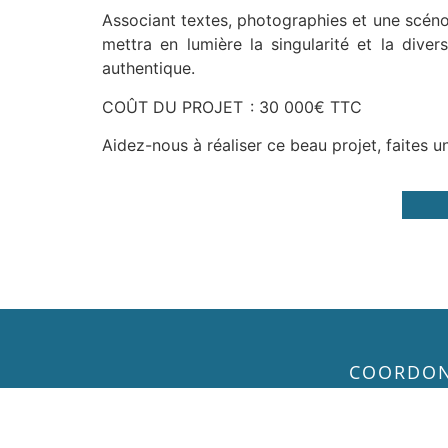
Associant textes, photographies et une scénog
mettra en lumière la singularité et la dive
authentique.
COÛT DU PROJET
: 30 000€ TTC
Aidez-nous à réaliser ce beau projet, faites u
COORDO
Fonds d’actio
45 Rue Cognac