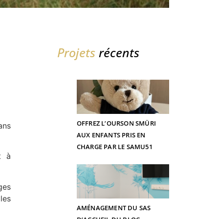
Projets
récents
OFFREZ L’OURSON SMÜRI
ans
AUX ENFANTS PRIS EN
CHARGE PAR LE SAMU51
t à
ges
les
AMÉNAGEMENT DU SAS