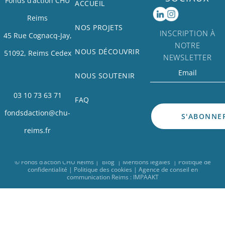
Fonds d’action CHU
ACCUEIL
Reims
NOS PROJETS
INSCRIPTION À
45 Rue Cognacq-Jay,
NOTRE
NOUS DÉCOUVRIR
51092, Reims Cedex
NEWSLETTER
NOUS SOUTENIR
03 10 73 63 71
FAQ
fondsdaction@chu-
reims.fr
© Fonds d’action CHU Reims
|
Blog
|
Mentions légales
|
Politique de
confidentialité
|
Politique des cookies
|
Agence de conseil en
communication Reims
: IMPAAKT