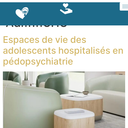
Auteur/autrice :
Adm1nCHU
Espaces de vie des
adolescents hospitalisés en
pédopsychiatrie